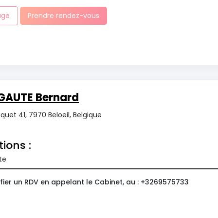
age
Prendre rendez-vous
GAUTE Bernard
uet 41, 7970 Beloeil, Belgique
tions :
te
fier un RDV en appelant le Cabinet, au : +3269575733