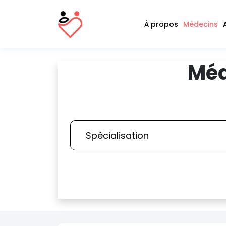
À propos
Médecins
Méd