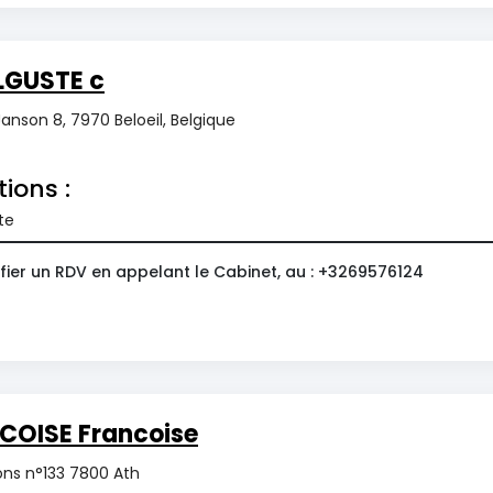
LGUSTE c
anson 8, 7970 Beloeil, Belgique
tions :
te
fier un RDV en appelant le Cabinet, au : +3269576124
COISE Francoise
ns n°133 7800 Ath