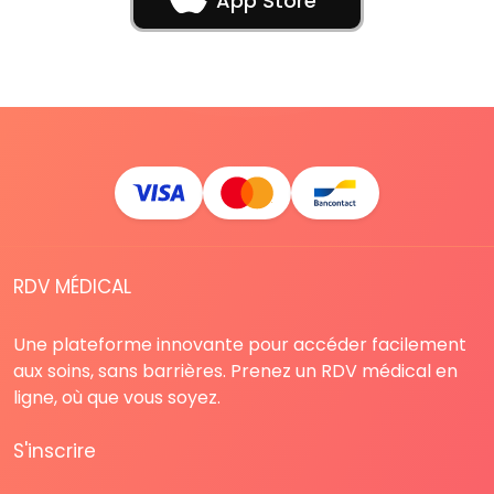
App Store
RDV MÉDICAL
Une plateforme innovante pour accéder facilement
aux soins, sans barrières. Prenez un RDV médical en
ligne, où que vous soyez.
S'inscrire