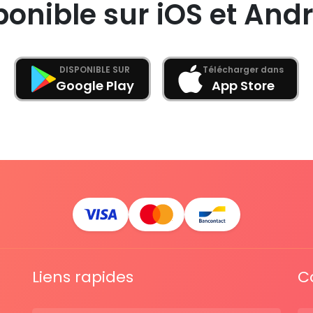
ponible sur iOS et Andr
DISPONIBLE SUR
Télécharger dans
Google Play
App Store
Liens rapides
C