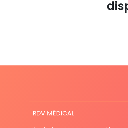
dis
RDV MÉDICAL