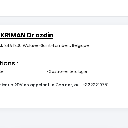
BKRIMAN Dr azdin
ck 24A 1200 Woluwe-Saint-Lambert, Belgique
tions :
te
Gastro-entérologie
fier un RDV en appelant le Cabinet, au : +3222219751