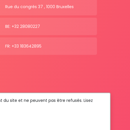
Rue du congrès 37 , 1000 Bruxelles
BE: +32 28080227
FR: +33 183642895
t du site et ne peuvent pas être refusés. Lisez
Com