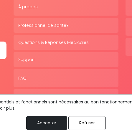
À propos
Professionnel de santé?
Questions & Réponses Médicales
Support
FAQ
Politique de confidentialité
essentiels et fonctionnels sont nécessaires au bon fonctionnemen
ir plus.
Accepter
Refuser
us les droits sont réservés © 2026 RDV MÉDICAL By MediaSat