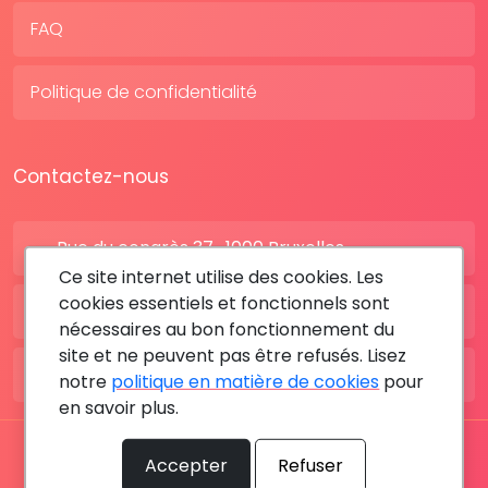
FAQ
Politique de confidentialité
Contactez-nous
Rue du congrès 37 , 1000 Bruxelles
Ce site internet utilise des cookies. Les
cookies essentiels et fonctionnels sont
BE: +32 28080227
nécessaires au bon fonctionnement du
site et ne peuvent pas être refusés. Lisez
FR: +33 183642895
notre
politique en matière de cookies
pour
en savoir plus.
Tous les droits sont réservés © 2026 RDV MÉDICAL By
Accepter
Refuser
MediaSatCom