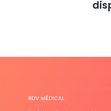
dis
RDV MÉDICAL