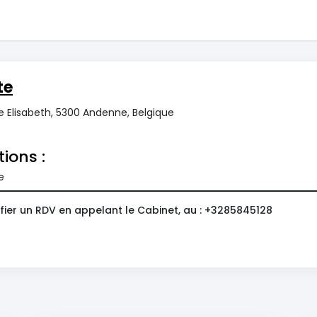
te
e Elisabeth, 5300 Andenne, Belgique
tions :
e
fier un RDV en appelant le Cabinet, au : +3285845128