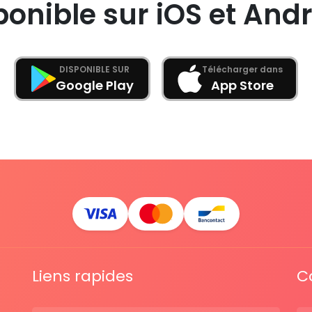
ponible sur iOS et Andr
DISPONIBLE SUR
Télécharger dans
Google Play
App Store
Liens rapides
C