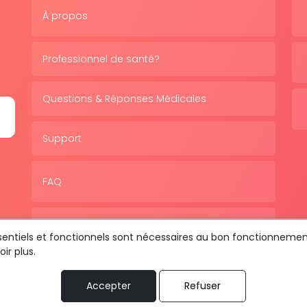
À propos
Professionnel de santé?
Questions & Réponses Médicales
Support
FAQ
Politique de confidentialité
essentiels et fonctionnels sont nécessaires au bon fonctionnemen
ir plus.
Accepter
Refuser
us les droits sont réservés © 2026 RDV MÉDICAL By MediaSat