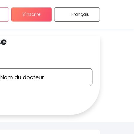
S'inscrire
Français
se