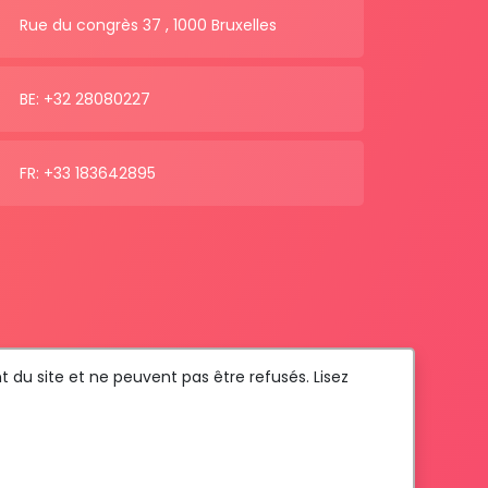
Rue du congrès 37 , 1000 Bruxelles
BE: +32 28080227
FR: +33 183642895
t du site et ne peuvent pas être refusés. Lisez
Com