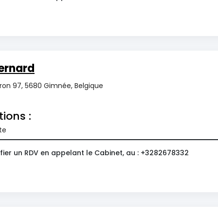
ernard
ron 97, 5680 Gimnée, Belgique
tions :
te
fier un RDV en appelant le Cabinet, au : +3282678332