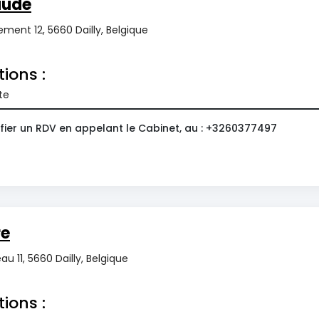
aude
ment 12, 5660 Dailly, Belgique
tions :
te
fier un RDV en appelant le Cabinet, au : +3260377497
re
u 11, 5660 Dailly, Belgique
tions :