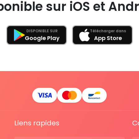
ponible sur iOS et Andr
DISPONIBLE SUR
Télécharger dans
Google Play
App Store
Liens rapides
C