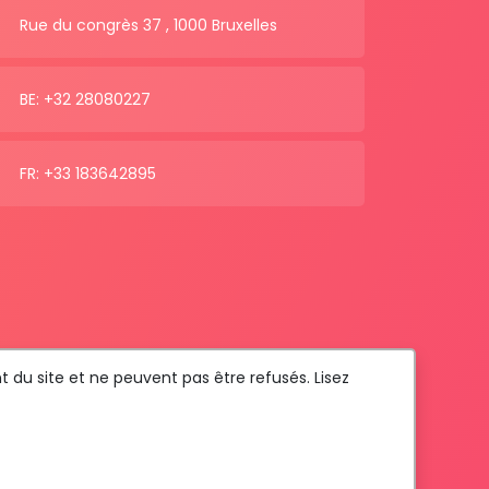
Rue du congrès 37 , 1000 Bruxelles
BE: +32 28080227
FR: +33 183642895
t du site et ne peuvent pas être refusés. Lisez
Com