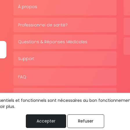
À propos
Professionnel de santé?
Questions & Réponses Médicales
Support
FAQ
Politique de confidentialité
essentiels et fonctionnels sont nécessaires au bon fonctionnemen
ir plus.
Accepter
Refuser
us les droits sont réservés © 2026 RDV MÉDICAL By MediaSat