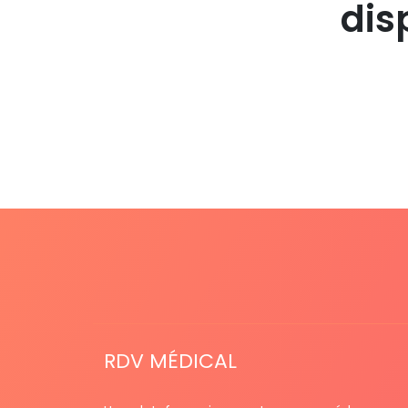
dis
RDV MÉDICAL