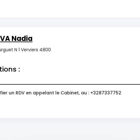
VA Nadia
rguet N 1 Verviers 4800
tions :
fier un RDV en appelant le Cabinet, au : +3287337752