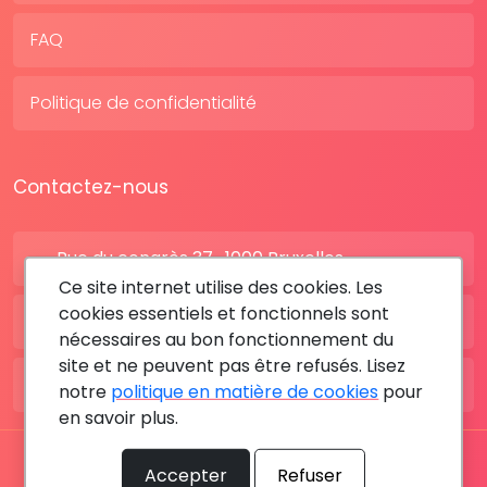
FAQ
Politique de confidentialité
Contactez-nous
Rue du congrès 37 , 1000 Bruxelles
Ce site internet utilise des cookies. Les
cookies essentiels et fonctionnels sont
BE: +32 28080227
nécessaires au bon fonctionnement du
site et ne peuvent pas être refusés. Lisez
FR: +33 183642895
notre
politique en matière de cookies
pour
en savoir plus.
Tous les droits sont réservés © 2026 RDV MÉDICAL By
Accepter
Refuser