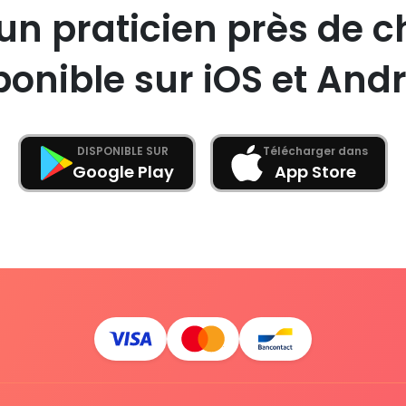
un praticien près de c
ponible sur iOS et Andr
DISPONIBLE SUR
Télécharger dans
Google Play
App Store