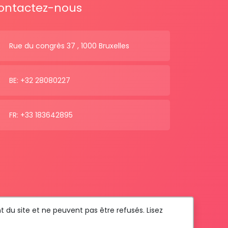
ontactez-nous
Rue du congrès 37 , 1000 Bruxelles
BE: +32 28080227
FR: +33 183642895
t du site et ne peuvent pas être refusés. Lisez