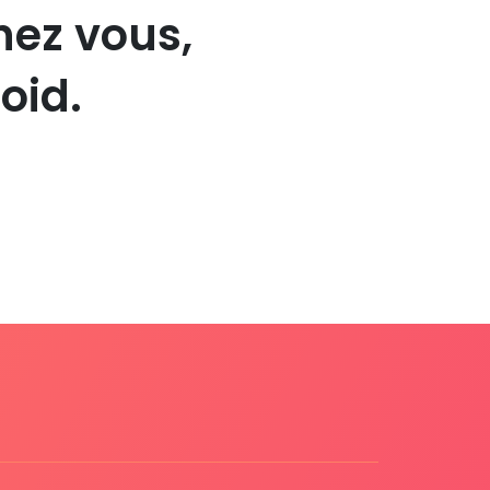
hez vous,
oid.