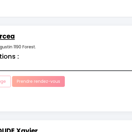
rcea
ustin 1190 Forest.
tions :
age
Prendre rendez-vous
UDE Xavier