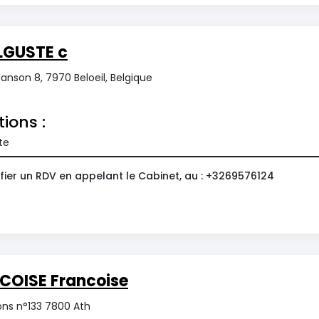
LGUSTE c
anson 8, 7970 Beloeil, Belgique
tions :
te
fier un RDV en appelant le Cabinet, au : +3269576124
COISE Francoise
ns n°133 7800 Ath