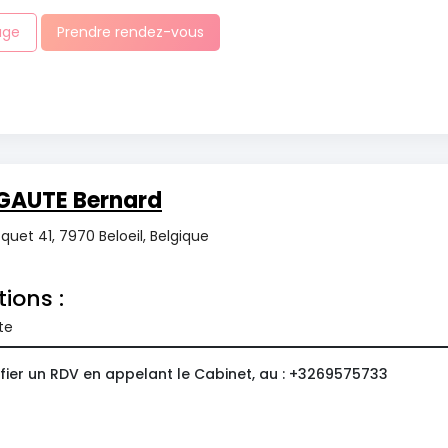
age
Prendre rendez-vous
GAUTE Bernard
uet 41, 7970 Beloeil, Belgique
tions :
te
fier un RDV en appelant le Cabinet, au : +3269575733