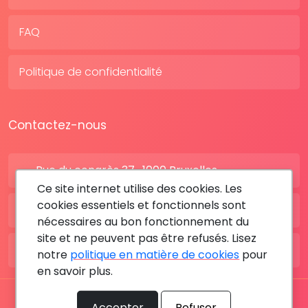
FAQ
Politique de confidentialité
Contactez-nous
Rue du congrès 37 , 1000 Bruxelles
Ce site internet utilise des cookies. Les
cookies essentiels et fonctionnels sont
BE: +32 28080227
nécessaires au bon fonctionnement du
site et ne peuvent pas être refusés. Lisez
FR: +33 183642895
notre
politique en matière de cookies
pour
en savoir plus.
Tous les droits sont réservés © 2026 RDV MÉDICAL By
Accepter
Refuser