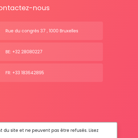
ontactez-nous
Rue du congrès 37 , 1000 Bruxelles
BE: +32 28080227
FR: +33 183642895
t du site et ne peuvent pas être refusés. Lisez