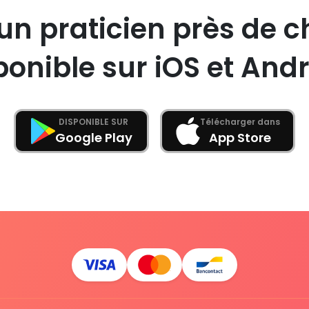
un praticien près de c
ponible sur iOS et Andr
DISPONIBLE SUR
Télécharger dans
Google Play
App Store