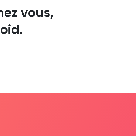
hez vous,
oid.