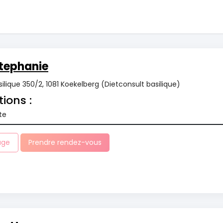
tephanie
ilique 350/2, 1081 Koekelberg (Dietconsult basilique)
tions :
te
age
Prendre rendez-vous