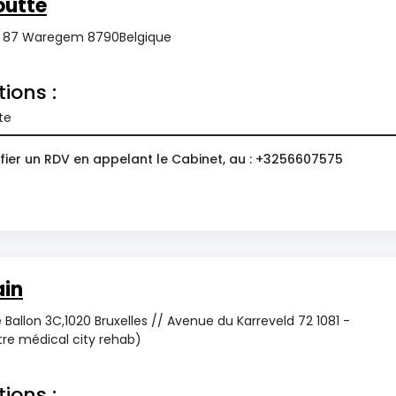
utte
 87 Waregem 8790Belgique
tions :
te
fier un RDV en appelant le Cabinet, au : +3256607575
ain
 Ballon 3C,1020 Bruxelles // Avenue du Karreveld 72 1081 -
re médical city rehab)
tions :