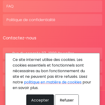
FAQ
Politique de confidentialité
Contactez-nous
Rue du congrès 37 , 1000 Bruxelles
Ce site internet utilise des cookies. Les
cookies essentiels et fonctionnels sont
BE: +32 28080227
nécessaires au bon fonctionnement du
site et ne peuvent pas être refusés. Lisez
FR: +33 183642895
notre
politique en matière de cookies
pour
en savoir plus.
Tous les droits sont réservés © 2026 RDV MÉDICAL By
Accepter
Refuser
MediaSatCom