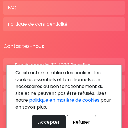
FAQ
Politique de confidentialité
Contactez-nous
Rue du congrès 37 , 1000 Bruxelles
Ce site internet utilise des cookies. Les
cookies essentiels et fonctionnels sont
BE: +32 28080227
nécessaires au bon fonctionnement du
site et ne peuvent pas être refusés. Lisez
FR: +33 183642895
notre
politique en matière de cookies
pour
en savoir plus.
Tous les droits sont réservés © 2026 RDV MÉDICAL By
Accepter
Refuser
MediaSatCom