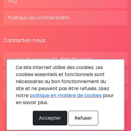
FAQ
Politique de confidentialité
Contactez-nous
Rue du congrès 37 , 1000 Bruxelles
Ce site internet utilise des cookies. Les
cookies essentiels et fonctionnels sont
BE: +32 28080227
nécessaires au bon fonctionnement du
site et ne peuvent pas être refusés. Lisez
FR: +33 183642895
notre
politique en matière de cookies
pour
en savoir plus.
Tous les droits sont réservés © 2026 RDV MÉDICAL By
Accepter
Refuser
MediaSatCom