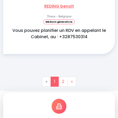
REDING benoît
Theux - Belgique
Médecin généraliste
Vous pouvez planifier un RDV en appelant le
Cabinet, au : +3287530314
«
1
2
»