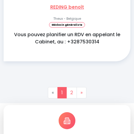
REDING benoît
Theux - Belgique
Médecin généraliste
Vous pouvez planifier un RDV en appelant le
Cabinet, au : +3287530314
«
1
2
»