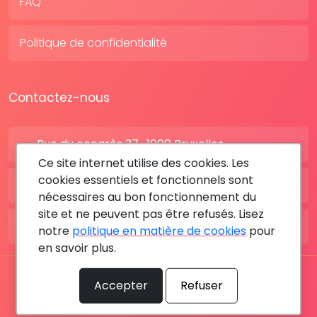
FAQ
Politique de confidentialité
Contactez-nous
Rue du congrès 37 , 1000 Bruxelles
Ce site internet utilise des cookies. Les
cookies essentiels et fonctionnels sont
BE: +32 28080227
nécessaires au bon fonctionnement du
site et ne peuvent pas être refusés. Lisez
FR: +33 183642895
notre
politique en matière de cookies
pour
en savoir plus.
Tous les droits sont réservés © 2026 RDV MÉDICAL By
Accepter
Refuser
MediaSatCom