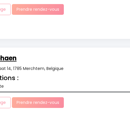
age
Prendre rendez-vous
ehaen
aat 14, 1785 Merchtem, Belgique
tions :
te
age
Prendre rendez-vous