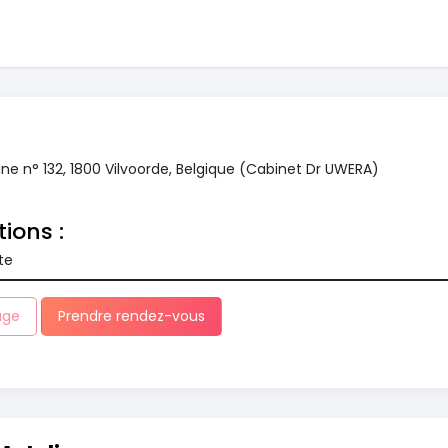
e n° 132, 1800 Vilvoorde, Belgique (Cabinet Dr UWERA)
tions :
te
age
Prendre rendez-vous