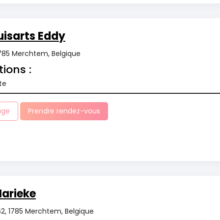
isarts Eddy
1785 Merchtem, Belgique
tions :
te
age
Prendre rendez-vous
arieke
62, 1785 Merchtem, Belgique