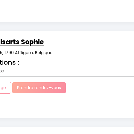
sarts Sophie
, 1790 Affligem, Belgique
tions :
te
age
Prendre rendez-vous