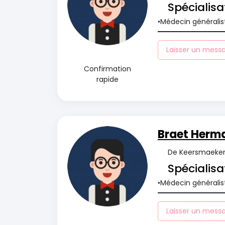
Spécialisa
Médecin généralis
Laisser un mess
Confirmation
rapide
Braet Herm
De Keersmaekerl
Spécialisa
Médecin généralis
Laisser un mess