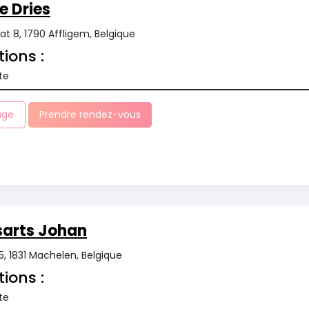
e Dries
t 8, 1790 Affligem, Belgique
tions :
te
age
Prendre rendez-vous
sarts Johan
5, 1831 Machelen, Belgique
tions :
te