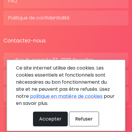
FAQ
Politique de confidentialité
Contactez-nous
Rue du congrès 37 , 1000 Bruxelles
Ce site internet utilise des cookies. Les
cookies essentiels et fonctionnels sont
BE: +32 28080227
nécessaires au bon fonctionnement du
site et ne peuvent pas être refusés. Lisez
FR: +33 183642895
notre
politique en matière de cookies
pour
en savoir plus.
Tous les droits sont réservés © 2026 RDV MÉDICAL By
Accepter
Refuser
MediaSatCom