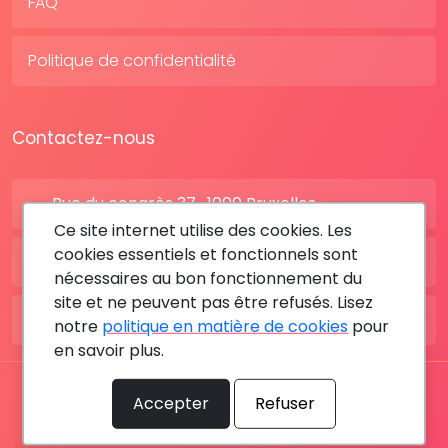
FAQ
Politique de confidentialité
Contactez-nous
Rue du congrès 37 , 1000 Bruxelles
Ce site internet utilise des cookies. Les
cookies essentiels et fonctionnels sont
BE: +32 28080227
nécessaires au bon fonctionnement du
site et ne peuvent pas être refusés. Lisez
FR: +33 183642895
notre
politique en matière de cookies
pour
en savoir plus.
Tous les droits sont réservés © 2026 RDV MÉDICAL By
Accepter
Refuser
MediaSatCom