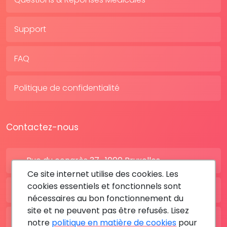
Support
FAQ
Politique de confidentialité
Contactez-nous
Rue du congrès 37 , 1000 Bruxelles
Ce site internet utilise des cookies. Les
cookies essentiels et fonctionnels sont
BE: +32 28080227
nécessaires au bon fonctionnement du
site et ne peuvent pas être refusés. Lisez
FR: +33 183642895
notre
politique en matière de cookies
pour