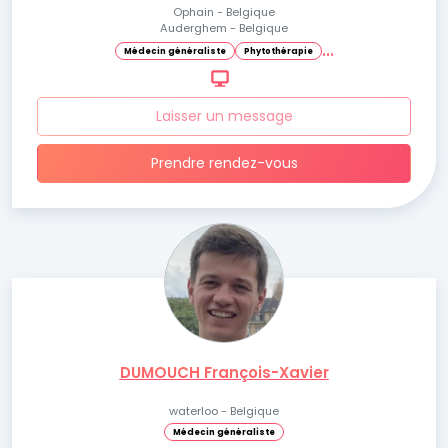
Ophain - Belgique
Auderghem - Belgique
.
.
.
Médecin généraliste
Phytothérapie
Laisser un message
Prendre rendez-vous
DUMOUCH François-Xavier
waterloo - Belgique
Médecin généraliste