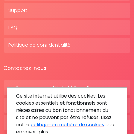
Support
FAQ
Politique de confidentialité
Contactez-nous
Rue du congrès 37 , 1000 Bruxelles
Ce site internet utilise des cookies. Les
cookies essentiels et fonctionnels sont
BE: +32 28080227
nécessaires au bon fonctionnement du
site et ne peuvent pas être refusés. Lisez
FR: +33 183642895
notre
politique en matière de cookies
pour
en savoir plus.