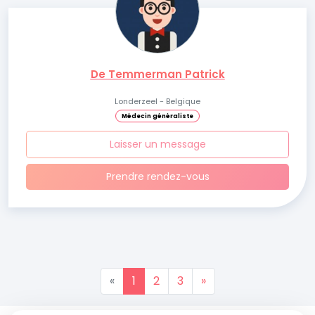
De Temmerman Patrick
Londerzeel - Belgique
Médecin généraliste
Laisser un message
Prendre rendez-vous
«
1
2
3
»