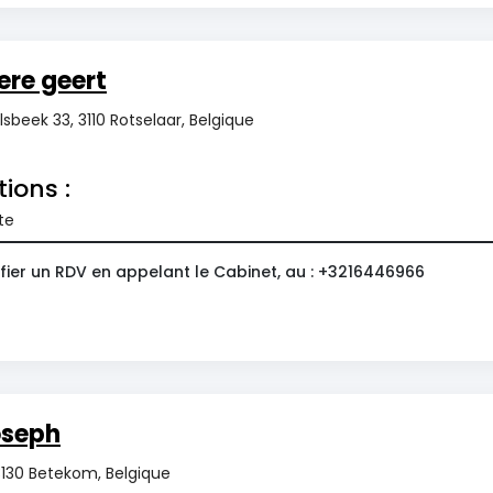
re geert
beek 33, 3110 Rotselaar, Belgique
tions :
te
fier un RDV en appelant le Cabinet, au : +3216446966
oseph
 3130 Betekom, Belgique