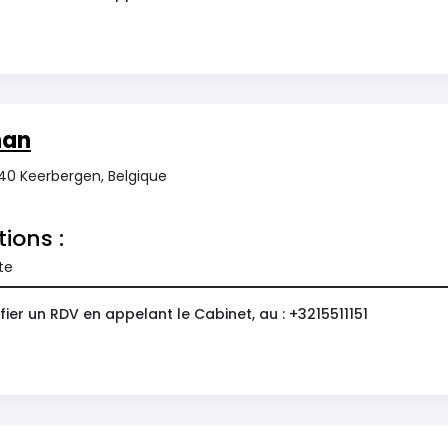
han
140 Keerbergen, Belgique
tions :
te
ier un RDV en appelant le Cabinet, au : +3215511151