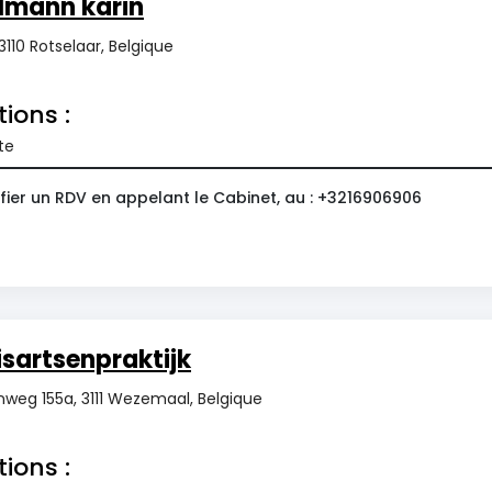
lmann karin
 3110 Rotselaar, Belgique
tions :
te
fier un RDV en appelant le Cabinet, au : +3216906906
isartsenpraktijk
weg 155a, 3111 Wezemaal, Belgique
tions :