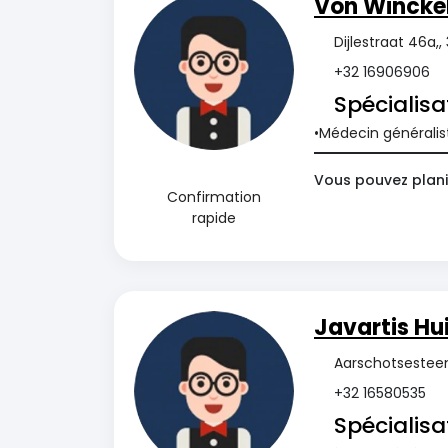
Von Wincke
Dijlestraat 46a,,
+32 16906906
Spécialisa
Médecin généralis
Vous pouvez plani
Confirmation
rapide
Javartis Hu
Aarschotsesteen
+32 16580535
Spécialisa