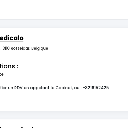
edicalo
,, 3110 Rotselaar, Belgique
tions :
te
fier un RDV en appelant le Cabinet, au : +3216152425