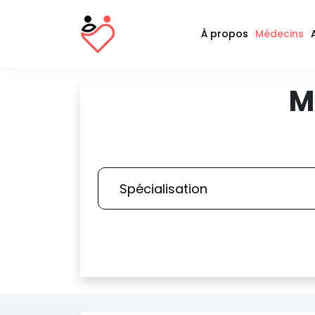
À propos
Médecins
M