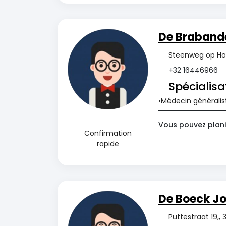
De Brabande
Steenweg op Hols
+32 16446966
Spécialisa
Médecin généralis
Vous pouvez plani
Confirmation
rapide
De Boeck J
Puttestraat 19,,