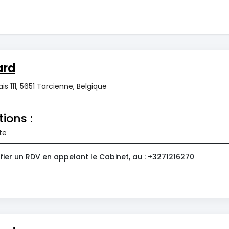
ard
is 111, 5651 Tarcienne, Belgique
tions :
te
fier un RDV en appelant le Cabinet, au : +3271216270