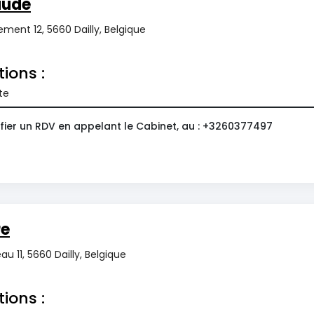
aude
ment 12, 5660 Dailly, Belgique
tions :
te
fier un RDV en appelant le Cabinet, au : +3260377497
re
u 11, 5660 Dailly, Belgique
tions :