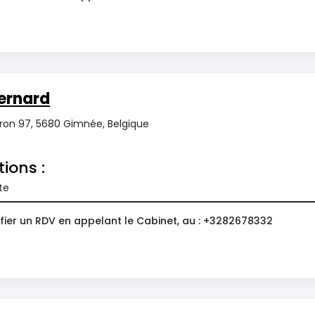
ernard
ron 97, 5680 Gimnée, Belgique
tions :
te
fier un RDV en appelant le Cabinet, au : +3282678332