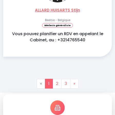
ALLARD HUISARTS Stijn
Beerse - Belgique
Médecin généraliste
Vous pouvez planifier un RDV en appelant le
Cabinet, au : +3214765540
«
1
2
3
»