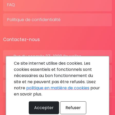
FAQ
Politique de confidentialité
Contactez-nous
Rue du congrès 37 , 1000 Bruxelles
Ce site internet utilise des cookies. Les
cookies essentiels et fonctionnels sont
BE: +32 28080227
nécessaires au bon fonctionnement du
site et ne peuvent pas être refusés. Lisez
FR: +33 183642895
notre
politique en matière de cookies
pour
en savoir plus.
Tous les droits sont réservés © 2026 RDV MÉDICAL By
Accepter
Refuser
MediaSatCom