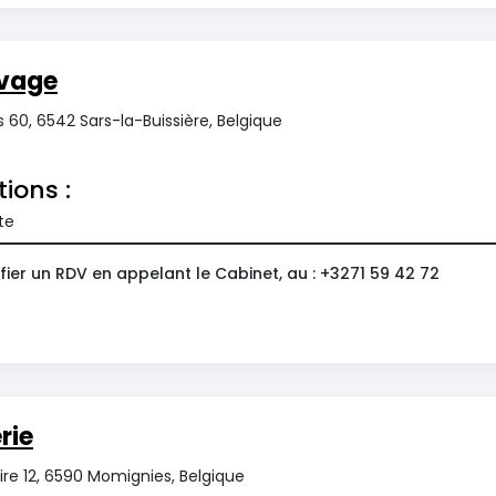
vage
 60, 6542 Sars-la-Buissière, Belgique
tions :
te
ier un RDV en appelant le Cabinet, au : +3271 59 42 72
rie
re 12, 6590 Momignies, Belgique