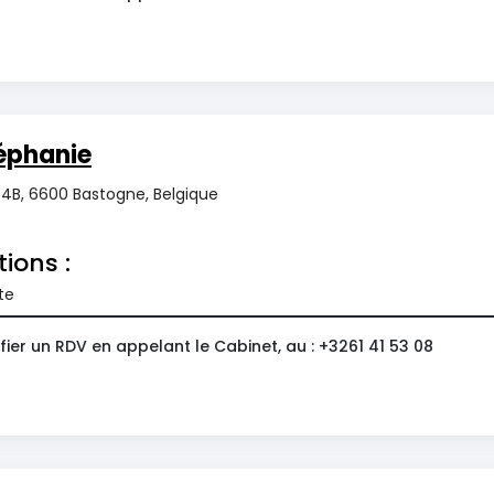
éphanie
4B, 6600 Bastogne, Belgique
tions :
te
ier un RDV en appelant le Cabinet, au : +3261 41 53 08