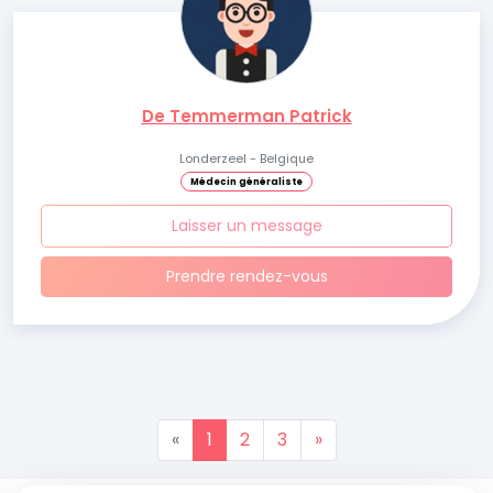
De Temmerman Patrick
Londerzeel - Belgique
Médecin généraliste
Laisser un message
Prendre rendez-vous
«
1
2
3
»