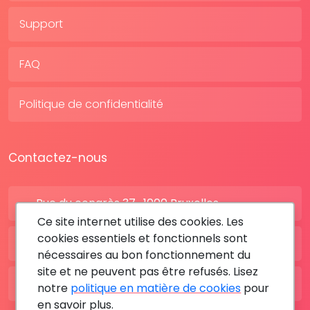
Support
FAQ
Politique de confidentialité
Contactez-nous
Rue du congrès 37 , 1000 Bruxelles
Ce site internet utilise des cookies. Les
cookies essentiels et fonctionnels sont
BE: +32 28080227
nécessaires au bon fonctionnement du
site et ne peuvent pas être refusés. Lisez
FR: +33 183642895
notre
politique en matière de cookies
pour
en savoir plus.