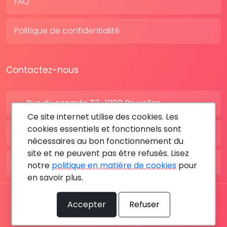
FAQ
Politique de confidentialité
Contactez-nous
Rue du congrès 37 , 1000 Bruxelles
Ce site internet utilise des cookies. Les
cookies essentiels et fonctionnels sont
BE: +32 28080227
nécessaires au bon fonctionnement du
site et ne peuvent pas être refusés. Lisez
FR: +33 183642895
notre
politique en matière de cookies
pour
en savoir plus.
Tous les droits sont réservés © 2026 RDV MÉDICAL By
Accepter
Refuser
MediaSatCom