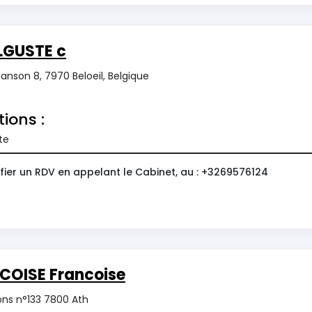
LGUSTE c
anson 8, 7970 Beloeil, Belgique
tions :
te
fier un RDV en appelant le Cabinet, au : +3269576124
COISE Francoise
ns n°133 7800 Ath