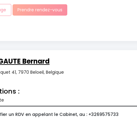
age
Prendre rendez-vous
GAUTE Bernard
uet 41, 7970 Beloeil, Belgique
tions :
te
fier un RDV en appelant le Cabinet, au : +3269575733