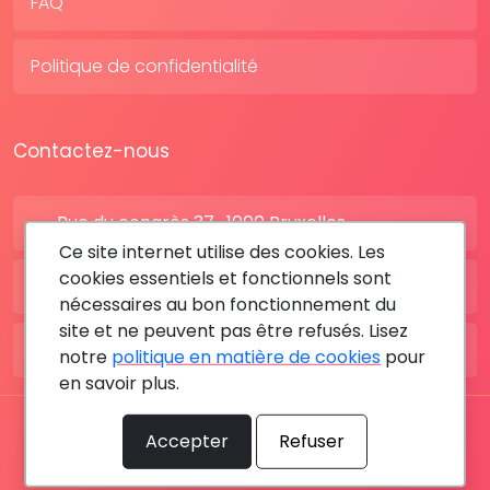
FAQ
Politique de confidentialité
Contactez-nous
Rue du congrès 37 , 1000 Bruxelles
Ce site internet utilise des cookies. Les
cookies essentiels et fonctionnels sont
BE: +32 28080227
nécessaires au bon fonctionnement du
site et ne peuvent pas être refusés. Lisez
FR: +33 183642895
notre
politique en matière de cookies
pour
en savoir plus.
Tous les droits sont réservés © 2026 RDV MÉDICAL By
Accepter
Refuser
MediaSatCom