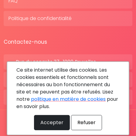
FAQ
Politique de confidentialité
Contactez-nous
Rue du congrès 37 , 1000 Bruxelles
Ce site internet utilise des cookies. Les
cookies essentiels et fonctionnels sont
BE: +32 28080227
nécessaires au bon fonctionnement du
site et ne peuvent pas être refusés. Lisez
FR: +33 183642895
notre
politique en matière de cookies
pour
en savoir plus.
Tous les droits sont réservés © 2026 RDV MÉDICAL By
Accepter
Refuser
MediaSatCom