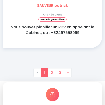
SAUVEUR patrick
Ans - Belgique
Médecin généraliste
Vous pouvez planifier un RDV en appelant le
Cabinet, au : +32497558099
«
1
2
3
»