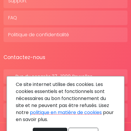
Support
FAQ
Politique de confidentialité
Contactez-nous
Rue du congrès 37 , 1000 Bruxelles
Ce site internet utilise des cookies. Les
cookies essentiels et fonctionnels sont
BE: +32 28080227
nécessaires au bon fonctionnement du
site et ne peuvent pas être refusés. Lisez
FR: +33 183642895
notre
politique en matière de cookies
pour
en savoir plus.