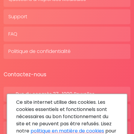
Support
FAQ
Politique de confidentialité
Contactez-nous
Rue du congrès 37 , 1000 Bruxelles
Ce site internet utilise des cookies. Les
cookies essentiels et fonctionnels sont
BE: +32 28080227
nécessaires au bon fonctionnement du
site et ne peuvent pas être refusés. Lisez
FR: +33 183642895
notre
politique en matière de cookies
pour