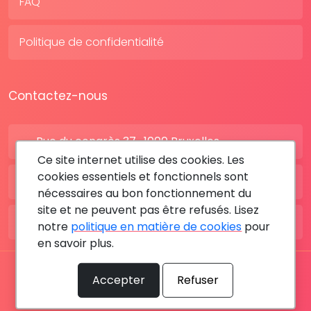
FAQ
Politique de confidentialité
Contactez-nous
Rue du congrès 37 , 1000 Bruxelles
Ce site internet utilise des cookies. Les
cookies essentiels et fonctionnels sont
BE: +32 28080227
nécessaires au bon fonctionnement du
site et ne peuvent pas être refusés. Lisez
FR: +33 183642895
notre
politique en matière de cookies
pour
en savoir plus.
Tous les droits sont réservés © 2026 RDV MÉDICAL By
Accepter
Refuser
MediaSatCom