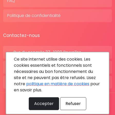
FAQ
Politique de confidentialité
Contactez-nous
Rue du congrès 37 , 1000 Bruxelles
Ce site internet utilise des cookies. Les
cookies essentiels et fonctionnels sont
BE: +32 28080227
nécessaires au bon fonctionnement du
site et ne peuvent pas être refusés. Lisez
FR: +33 183642895
notre
politique en matière de cookies
pour
en savoir plus.
Tous les droits sont réservés © 2026 RDV MÉDICAL By
Accepter
Refuser
MediaSatCom