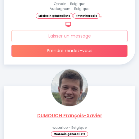
Ophain - Belgique
Auderghem - Belgique
.
.
.
Médecin généraliste
Phytothérapie
Laisser un message
Prendre rendez-vous
DUMOUCH François-Xavier
waterloo - Belgique
Médecin généraliste