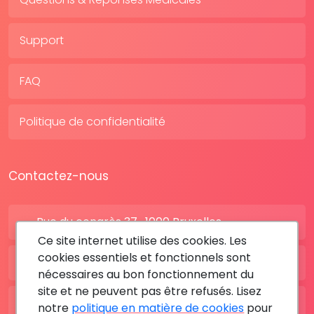
Support
FAQ
Politique de confidentialité
Contactez-nous
Rue du congrès 37 , 1000 Bruxelles
Ce site internet utilise des cookies. Les
cookies essentiels et fonctionnels sont
BE: +32 28080227
nécessaires au bon fonctionnement du
site et ne peuvent pas être refusés. Lisez
FR: +33 183642895
notre
politique en matière de cookies
pour