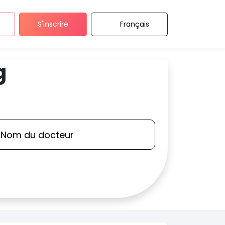
S'inscrire
Français
g