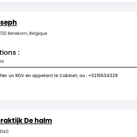
oseph
 3130 Betekom, Belgique
tions :
te
fier un RDV en appelant le Cabinet, au : +3216534328
raktijk De halm
3140