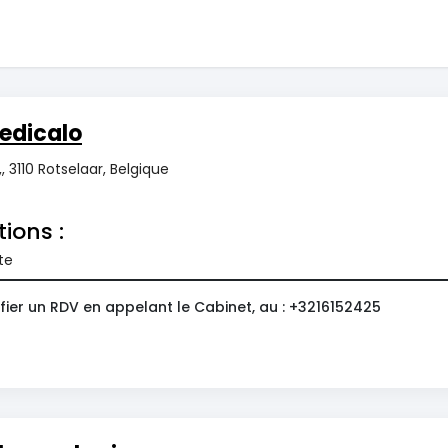
edicalo
,, 3110 Rotselaar, Belgique
tions :
te
fier un RDV en appelant le Cabinet, au : +3216152425