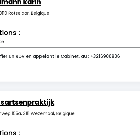
lmann karin
 3110 Rotselaar, Belgique
tions :
te
fier un RDV en appelant le Cabinet, au : +3216906906
isartsenpraktijk
weg 155a, 3111 Wezemaal, Belgique
tions :