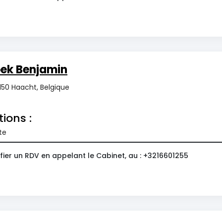
oek Benjamin
50 Haacht, Belgique
tions :
te
fier un RDV en appelant le Cabinet, au : +3216601255