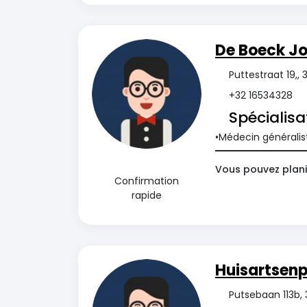
De Boeck J
Puttestraat 19,,
+32 16534328
Spécialisa
Médecin généralis
Vous pouvez plani
Confirmation
rapide
Huisartsenp
Putsebaan 113b, 