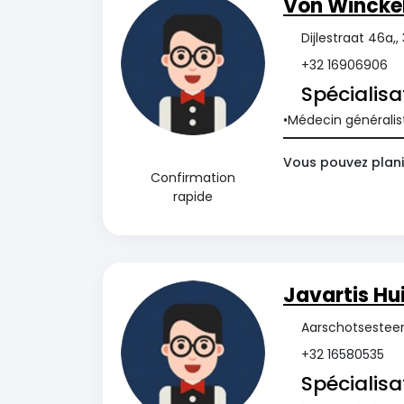
Von Wincke
Dijlestraat 46a,,
+32 16906906
Spécialisa
Médecin généralis
Vous pouvez plani
Confirmation
rapide
Javartis Hu
Aarschotsesteen
+32 16580535
Spécialisa