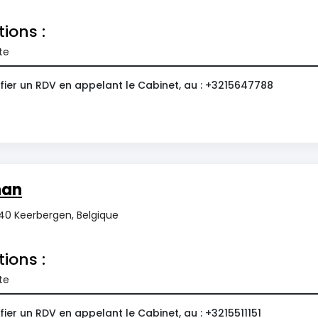
tions :
te
fier un RDV en appelant le Cabinet, au : +3215647788
han
140 Keerbergen, Belgique
tions :
te
ier un RDV en appelant le Cabinet, au : +3215511151