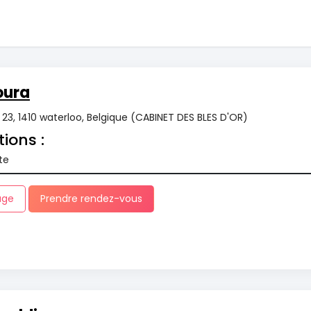
oura
r 23, 1410 waterloo, Belgique (CABINET DES BLES D'OR)
tions :
te
age
Prendre rendez-vous