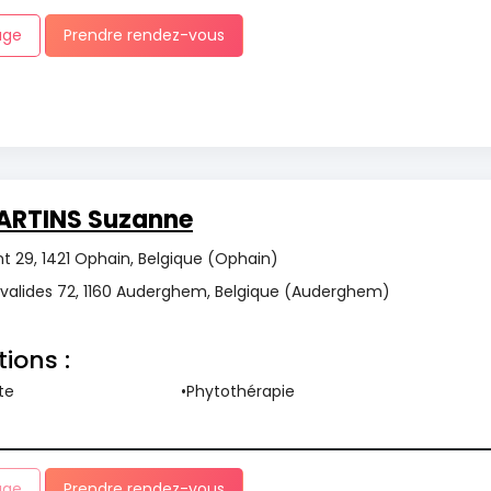
age
Prendre rendez-vous
ARTINS Suzanne
 29, 1421 Ophain, Belgique (Ophain)
nvalides 72, 1160 Auderghem, Belgique (Auderghem)
tions :
te
Phytothérapie
age
Prendre rendez-vous