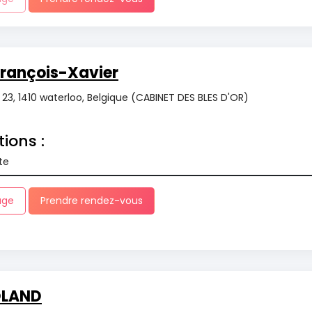
ançois-Xavier
r 23, 1410 waterloo, Belgique (CABINET DES BLES D'OR)
tions :
te
age
Prendre rendez-vous
OLAND