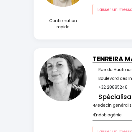
Laisser un mess
Confirmation
rapide
TENREIRA M
Rue du Hautmont
Boulevard des I
+32 28885248
Spécialisa
Médecin généralis
Endobiogénie
Laisser un mess