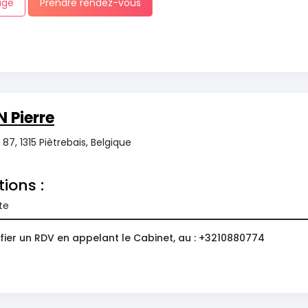
age
Prendre rendez-vous
 Pierre
7, 1315 Piètrebais, Belgique
tions :
te
fier un RDV en appelant le Cabinet, au : +3210880774