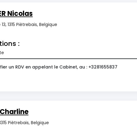
R Nicolas
3, 1315 Piètrebais, Belgique
tions :
te
fier un RDV en appelant le Cabinet, au : +3281655837
Charline
1315 Piètrebais, Belgique