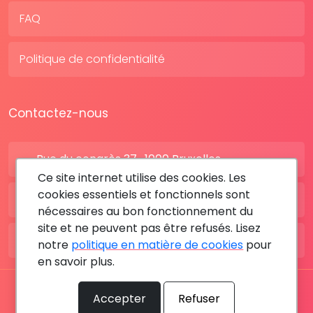
FAQ
Politique de confidentialité
Contactez-nous
Rue du congrès 37 , 1000 Bruxelles
Ce site internet utilise des cookies. Les
cookies essentiels et fonctionnels sont
BE: +32 28080227
nécessaires au bon fonctionnement du
site et ne peuvent pas être refusés. Lisez
FR: +33 183642895
notre
politique en matière de cookies
pour
en savoir plus.
Tous les droits sont réservés © 2026 RDV MÉDICAL By
Accepter
Refuser
MediaSatCom