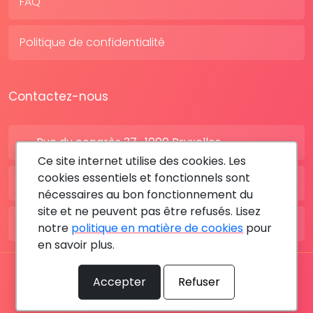
FAQ
Politique de confidentialité
Contactez-nous
Rue du congrès 37 , 1000 Bruxelles
Ce site internet utilise des cookies. Les
cookies essentiels et fonctionnels sont
BE: +32 28080227
nécessaires au bon fonctionnement du
site et ne peuvent pas être refusés. Lisez
FR: +33 183642895
notre
politique en matière de cookies
pour
en savoir plus.
Tous les droits sont réservés © 2026 RDV MÉDICAL By
Accepter
Refuser
MediaSatCom