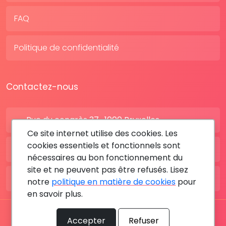
FAQ
Politique de confidentialité
Contactez-nous
Rue du congrès 37 , 1000 Bruxelles
Ce site internet utilise des cookies. Les
cookies essentiels et fonctionnels sont
BE: +32 28080227
nécessaires au bon fonctionnement du
site et ne peuvent pas être refusés. Lisez
FR: +33 183642895
notre
politique en matière de cookies
pour
en savoir plus.
Tous les droits sont réservés © 2026 RDV MÉDICAL By
Accepter
Refuser