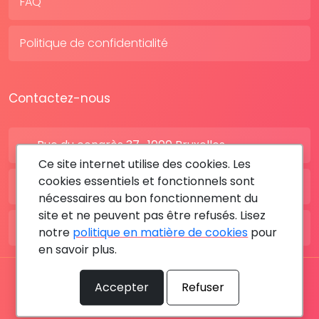
FAQ
Politique de confidentialité
Contactez-nous
Rue du congrès 37 , 1000 Bruxelles
Ce site internet utilise des cookies. Les
cookies essentiels et fonctionnels sont
BE: +32 28080227
nécessaires au bon fonctionnement du
site et ne peuvent pas être refusés. Lisez
FR: +33 183642895
notre
politique en matière de cookies
pour
en savoir plus.
Tous les droits sont réservés © 2026 RDV MÉDICAL By
Accepter
Refuser
MediaSatCom