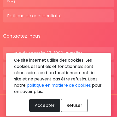
FAQ
Politique de confidentialité
Contactez-nous
Rue du congrès 37 , 1000 Bruxelles
Ce site internet utilise des cookies. Les
cookies essentiels et fonctionnels sont
BE: +32 28080227
nécessaires au bon fonctionnement du
site et ne peuvent pas être refusés. Lisez
FR: +33 183642895
notre
politique en matière de cookies
pour
en savoir plus.
Tous les droits sont réservés © 2026 RDV MÉDICAL By
Accepter
Refuser
MediaSatCom