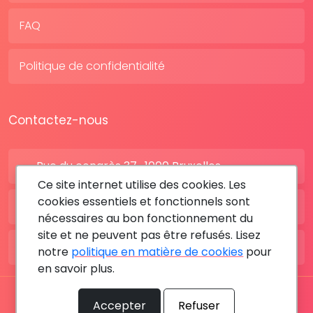
FAQ
Politique de confidentialité
Contactez-nous
Rue du congrès 37 , 1000 Bruxelles
Ce site internet utilise des cookies. Les
cookies essentiels et fonctionnels sont
BE: +32 28080227
nécessaires au bon fonctionnement du
site et ne peuvent pas être refusés. Lisez
FR: +33 183642895
notre
politique en matière de cookies
pour
en savoir plus.
Tous les droits sont réservés © 2026 RDV MÉDICAL By
Accepter
Refuser