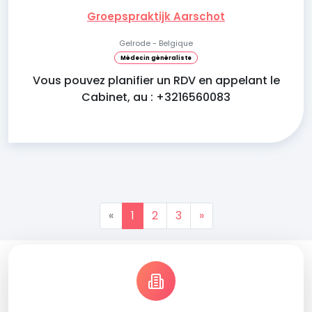
Groepspraktijk Aarschot
Gelrode - Belgique
Médecin généraliste
Vous pouvez planifier un RDV en appelant le
Cabinet, au : +3216560083
«
1
2
3
»