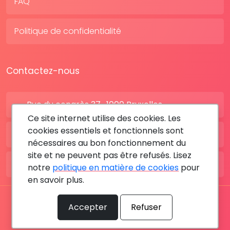
FAQ
Politique de confidentialité
Contactez-nous
Rue du congrès 37 , 1000 Bruxelles
Ce site internet utilise des cookies. Les
cookies essentiels et fonctionnels sont
BE: +32 28080227
nécessaires au bon fonctionnement du
site et ne peuvent pas être refusés. Lisez
FR: +33 183642895
notre
politique en matière de cookies
pour
en savoir plus.
Tous les droits sont réservés © 2026 RDV MÉDICAL By
Accepter
Refuser
MediaSatCom