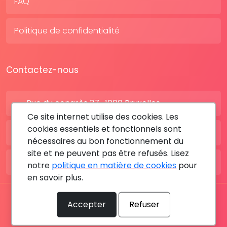
FAQ
Politique de confidentialité
Contactez-nous
Rue du congrès 37 , 1000 Bruxelles
Ce site internet utilise des cookies. Les
cookies essentiels et fonctionnels sont
BE: +32 28080227
nécessaires au bon fonctionnement du
site et ne peuvent pas être refusés. Lisez
FR: +33 183642895
notre
politique en matière de cookies
pour
en savoir plus.
Tous les droits sont réservés © 2026 RDV MÉDICAL By
Accepter
Refuser
MediaSatCom