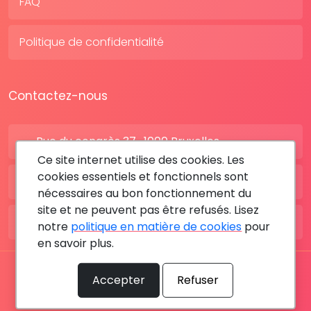
FAQ
Politique de confidentialité
Contactez-nous
Rue du congrès 37 , 1000 Bruxelles
Ce site internet utilise des cookies. Les
cookies essentiels et fonctionnels sont
BE: +32 28080227
nécessaires au bon fonctionnement du
site et ne peuvent pas être refusés. Lisez
FR: +33 183642895
notre
politique en matière de cookies
pour
en savoir plus.
Tous les droits sont réservés © 2026 RDV MÉDICAL By
Accepter
Refuser
MediaSatCom