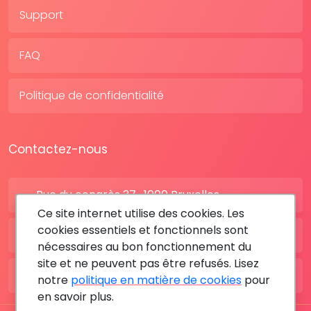
Support
FAQ
Politique de confidentialité
Contactez-nous
Rue du congrès 37 , 1000 Bruxelles
Ce site internet utilise des cookies. Les
cookies essentiels et fonctionnels sont
BE: +32 28080227
nécessaires au bon fonctionnement du
site et ne peuvent pas être refusés. Lisez
FR: +33 183642895
notre
politique en matière de cookies
pour
en savoir plus.