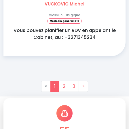
VUCKOVIC Michel
Viesville - Belgique
Médecin généraliste
Vous pouvez planifier un RDV en appelant le
Cabinet, au : +3271345234
«
1
2
3
»