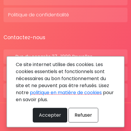
Politique de confidentialité
Contactez-nous
Rue du congrès 37 , 1000 Bruxelles
Ce site internet utilise des cookies. Les
cookies essentiels et fonctionnels sont
BE: +32 28080227
nécessaires au bon fonctionnement du
site et ne peuvent pas être refusés. Lisez
FR: +33 183642895
notre
politique en matière de cookies
pour
en savoir plus.
Tous les droits sont réservés © 2026 RDV MÉDICAL By
Accepter
Refuser
MediaSatCom