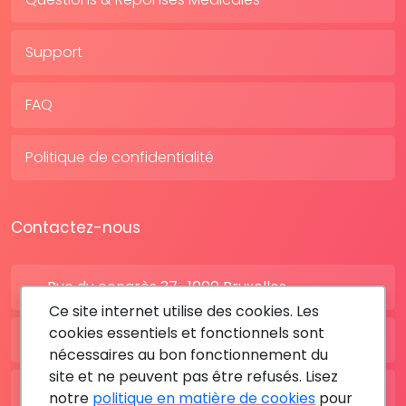
Support
FAQ
Politique de confidentialité
Contactez-nous
Rue du congrès 37 , 1000 Bruxelles
Ce site internet utilise des cookies. Les
cookies essentiels et fonctionnels sont
BE: +32 28080227
nécessaires au bon fonctionnement du
site et ne peuvent pas être refusés. Lisez
FR: +33 183642895
notre
politique en matière de cookies
pour