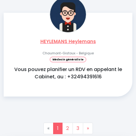
HEYLEMANS Heylemans
Chaumont-Gistoux - Belgique
Médecin généraliste
Vous pouvez planifier un RDV en appelant le
Cabinet, au : +32494391616
«
1
2
3
»