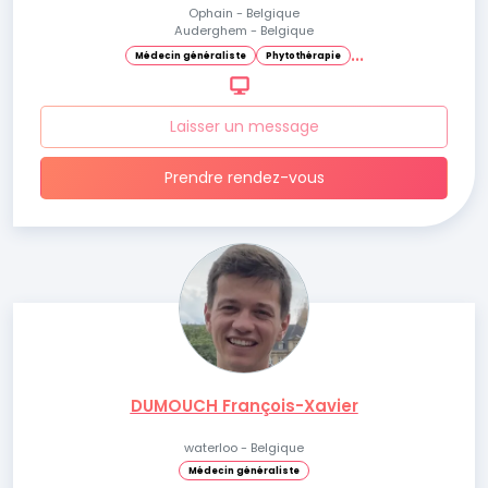
Ophain - Belgique
Auderghem - Belgique
.
.
.
Médecin généraliste
Phytothérapie
Laisser un message
Prendre rendez-vous
DUMOUCH François-Xavier
waterloo - Belgique
Médecin généraliste