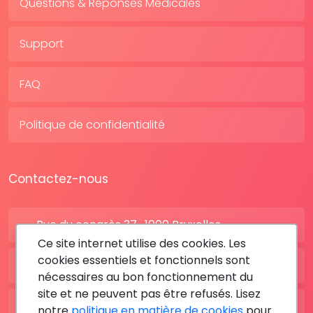
Questions & Réponses Médicales
Support
FAQ
Politique de confidentialité
Contactez-nous
Rue du congrès 37 , 1000 Bruxelles
Ce site internet utilise des cookies. Les
cookies essentiels et fonctionnels sont
BE: +32 28080227
nécessaires au bon fonctionnement du
site et ne peuvent pas être refusés. Lisez
FR: +33 183642895
notre
politique en matière de cookies
pour